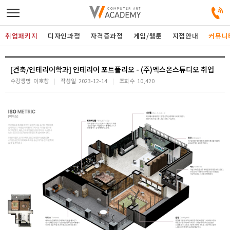
취업패키지
디자인과정
자격증과정
게임/웹툰
지점안내
커뮤니
디자인정규과정
[건축/인테리어학과] 인테리어 포트폴리오 - (주)엑스온스튜디오 취업
수강생명
이호창
작성일
2023-12-14
조회수
10,420
디자인단과과정
게임과정
자격증과정
커뮤니티
취업패키지