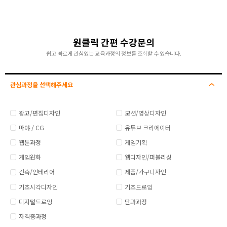
원클릭 간편 수강문의
쉽고 빠르게 관심있는 교육과정의 정보를 조회할 수 있습니다.
관심과정을 선택해주세요
광고/편집디자인
모션/영상디자인
마야 / CG
유튜브 크리에이터
웹툰과정
게임기획
게임원화
웹디자인/퍼블리싱
건축/인테리어
제품/가구디자인
기초시각디자인
기초드로잉
디지털드로잉
단과과정
자격증과정