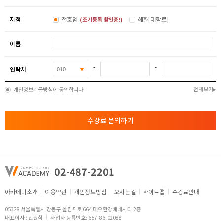
지점
천호점
혜화[대학로]
(조기등록 할인중!)
이름
-
-
연락처
전체보기
개인정보취급방침에 동의합니다
수강료 문의하기
02-487-2201
아카데미소개
이용약관
개인정보방침
오시는길
사이트맵
수강료안내
05328 서울특별시 강동구 올림픽로 664 대우한강베네시티 2층
대표이사 : 민원식
사업자 등록번호: 657-86-02088