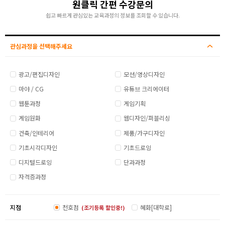
원클릭 간편 수강문의
쉽고 빠르게 관심있는 교육과정의 정보를 조회할 수 있습니다.
관심과정을 선택해주세요
광고/편집디자인
모션/영상디자인
마야 / CG
유튜브 크리에이터
웹툰과정
게임기획
게임원화
웹디자인/퍼블리싱
건축/인테리어
제품/가구디자인
기초시각디자인
기초드로잉
디지털드로잉
단과과정
자격증과정
지점
천호점
혜화[대학로]
(조기등록 할인중!)