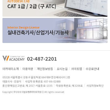
AUTODESK CAD
CAT 1급 / 2급 (구 ATC)
Interior Design License
실내건축기사/산업기사/기능사
02-487-2201
아카데미소개
이용약관
개인정보방침
오시는길
사이트맵
수강료안내
05328 서울특별시 강동구 올림픽로 664 대우한강베네시티 2층
대표이사 : 민원식
사업자 등록번호: 657-86-02088
통신판매업신고번호: 제 2017-서울종로-1335
학원등록번호: 제3206호
사업자정보확인
Copyright 주식회사 더블유컴퓨터아트학원 ⓒ All rights reserved.