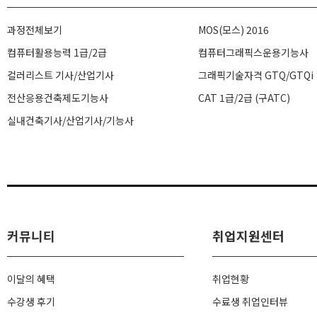
과정전체보기
MOS(모스) 2016
컴퓨터활용능력 1급/2급
컴퓨터그래픽스운용기능사
컬러리스트 기사/산업기사
그래픽기술자격 GTQ/GTQi
전산응용건축제도기능사
CAT 1급/2급 (구ATC)
실내건축기사/산업기사/기능사
커뮤니티
취업지원센터
이달의 혜택
취업현황
수강생 후기
수료생 취업인터뷰