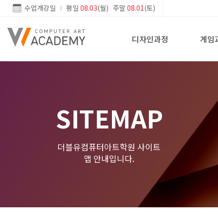
수업개강일
평일
08.03
(월) 주말
08.01
(토)
디자인과정
게임
SITEMAP
더블유컴퓨터아트학원 사이트
맵 안내입니다.