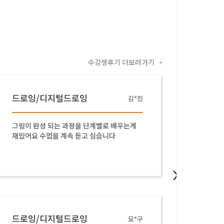
수강생후기 더보러가기
+
드로잉/디지털드로잉
드로잉
김*진
그림이 완성 되는 과정을 단계별로 배우는게
강사님이
재밌어요 수업을 계속 듣고 심슴니다
등을 자
>
드로잉/디지털드로잉
드로잉
모*구