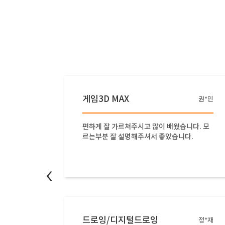
게임3D MAX
박*현
권*민
 불구하
편하게 잘 가르쳐주시고 많이 배웠습니다. 모
고 도와
르는부분 잘 설명해주셔서 좋았습니다.
<
드로잉/디지털드로잉
한*영
정*재