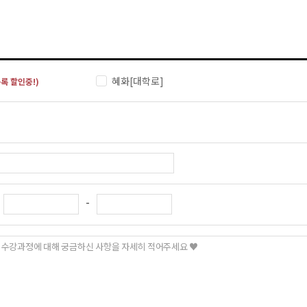
혜화[대학로]
록 할인중!)
-