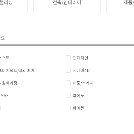
퍼블리싱
건축/인테리어
제품
요.
러스트
인디자인
프터이펙트/프리미어
시네마4D
임원화과정
제도/스케치
 MAX
라이노
바
파이썬