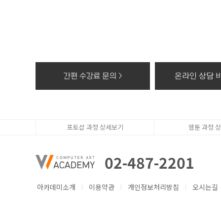
(i-PIN을 통한
[선택입력항목]
- 이메일/SMS/
[서비스 이용 또는
- 서비스이용기록,
조, 출신지 및 본
3. 개인정보의 보
간편 수강료 문의 >
온라인 상담 바
당사(패밀리 사이트
기간 동안 예외적
- 고객요구사항 처
- 당사가 지정한 
- 회원 자격 상실
포토샵 과정 상세보기
웹툰 과정 
- 기타 당사 및 
상기 조항에도 불
02-487-2201
는 관련 법령이 정
- 계약 또는 청약철
- 대금결제 및 재
아카데미소개
이용약관
개인정보처리방침
오시는길
- 소비자의 불만 
개인정보를 파기할
05328 서울특별시 강동구 올림픽로 664 대우한강베네시티 2층
고객
- 종이에 출력된 