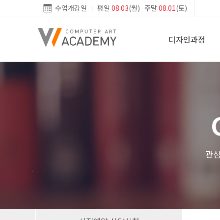
수업개강일
평일
08.03
(월) 주말
08.01
(토)
디자인과정
관심