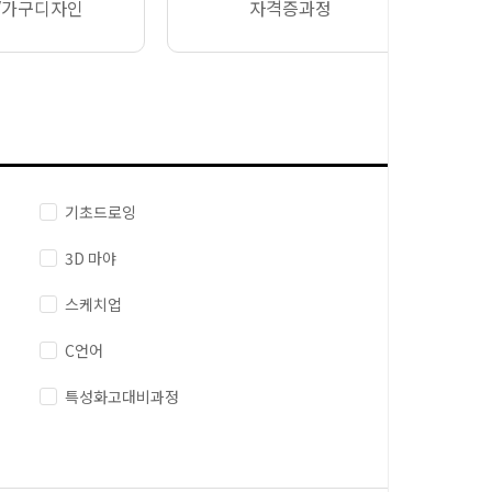
/가구디자인
자격증과정
기초드로잉
3D 마야
스케치업
C언어
특성화고대비과정