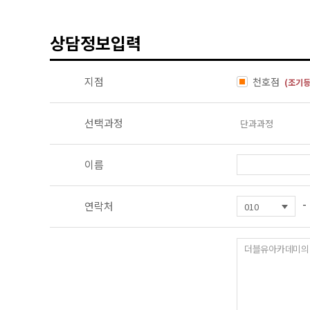
상담정보입력
지점
천호점
(조기등
선택과정
이름
-
연락처