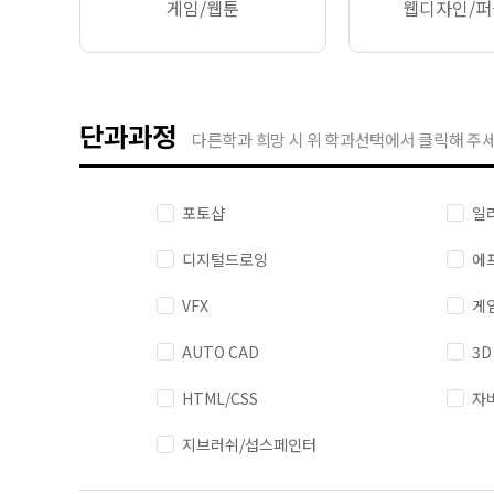
게임/웹툰
웹디자인/
단과과정
다른학과 희망 시 위 학과선택에서 클릭해 주세
포토샵
일
디지털드로잉
에
VFX
게
AUTO CAD
3D
HTML/CSS
자
지브러쉬/섭스페인터