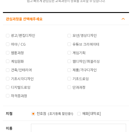
쉽고 빠르게 관심있는 교육과정의 정보를 조회할 수 있습니다.
관심과정을 선택해주세요
광고/편집디자인
모션/영상디자인
마야 / CG
유튜브 크리에이터
웹툰과정
게임기획
게임원화
웹디자인/퍼블리싱
건축/인테리어
제품/가구디자인
기초시각디자인
기초드로잉
디지털드로잉
단과과정
자격증과정
지점
천호점
혜화[대학로]
(조기등록 할인중!)
이름