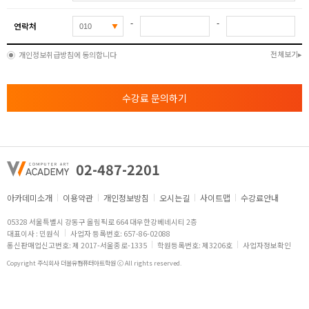
-
-
연락처
전체보기
개인정보취급방침에 동의합니다
수강료 문의하기
02-487-2201
아카데미소개
이용약관
개인정보방침
오시는길
사이트맵
수강료안내
05328 서울특별시 강동구 올림픽로 664 대우한강베네시티 2층
대표이사 : 민원식
사업자 등록번호: 657-86-02088
통신판매업신고번호: 제 2017-서울종로-1335
학원등록번호: 제3206호
사업자정보확인
Copyright 주식회사 더블유컴퓨터아트학원 ⓒ All rights reserved.