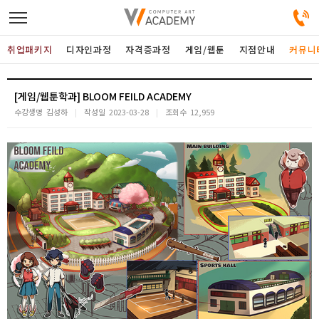
취업패키지
디자인과정
자격증과정
게임/웹툰
지점안내
커뮤니
디자인정규과정
[게임/웹툰학과] BLOOM FEILD ACADEMY
수강생명
김성하
작성일
2023-03-28
조회수
12,959
디자인단과과정
게임과정
자격증과정
커뮤니티
취업패키지