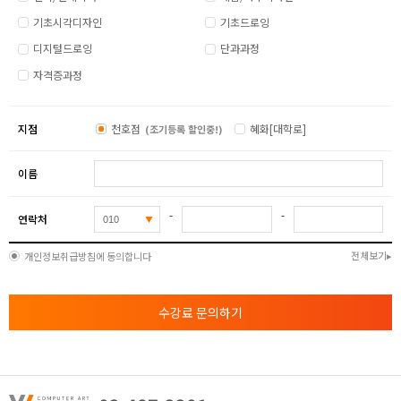
기초시각디자인
기초드로잉
디지털드로잉
단과과정
자격증과정
지점
천호점
혜화[대학로]
(조기등록 할인중!)
이름
-
-
연락처
전체보기
개인정보취급방침에 동의합니다
수강료 문의하기