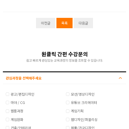
이전글
목록
다음글
원클릭 간편 수강문의
쉽고 빠르게 관심있는 교육과정의 정보를 조회할 수 있습니다.
관심과정을 선택해주세요
광고/편집디자인
모션/영상디자인
마야 / CG
유튜브 크리에이터
웹툰과정
게임기획
게임원화
웹디자인/퍼블리싱
건축/인테리어
제품/가구디자인