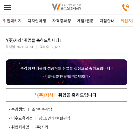
취업패키지
디자인과정
자격증과정
게임/웹툰
지점안내
취업지
디자인정규과정
'(주)자라'
작성일
2024-04-24
조회수
17,637
디자인단과과정
수강생 여러분의 성공적인 취업을 진심으로 축하드립니다 !
게임과정
- 더블유컴퓨터아트학원 취업지원센터 -
자격증과정
' (주)자라 '
커뮤니티
수강생명
조*현
이수교육과정
광고/인쇄/출판편집
취업패키지
취업회사명
(주)자라