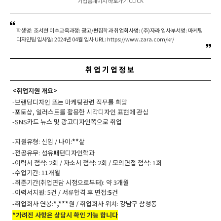
기업홈페이지 바로가기 CLICK
학생명: 조서현 이수교육과정: 광고/편집학과 취업회사명: (주)자라 입사부서명: 마케팅
디자인팀 입사일: 2024년 04월 입사 URL: https://www.zara.com/kr/
취업기업정보
<취업지원 개요>
-브랜딩디자인 또는 마케팅관련 직무를 희망
-포토샵, 일러스트를 활용한 시각디자인 표현에 관심
-SNS카드 뉴스 및 광고디자인쪽으로 취업
-지원유형: 신입 / 나이:
**
살
-전공유무: 섬유패턴디자인학과
-이력서 첨삭: 2회 / 자소서 첨삭: 2회 / 모의면접 첨삭: 1회
-수업기간: 11개월
-취준기간(취업면담 시점으로부터): 약 3개월
-이력서지원: 5건 / 서류합격 후 면접:
5
건
-취업회사 연봉:
*,***
원 / 취업회사 위치: 강남구 삼성동
*가려진 사항은 상담시 확인 가능 합니다