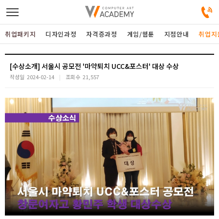
취업패키지
디자인과정
자격증과정
게임/웹툰
지점안내
취업지
디자인정규과정
[수상소개] 서울시 공모전 '마약퇴치 UCC&포스터' 대상 수상
작성일
2024-02-14
조회수
21,557
디자인단과과정
게임과정
자격증과정
커뮤니티
취업패키지