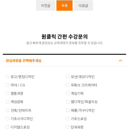
이전글
목록
다음글
원클릭 간편 수강문의
쉽고 빠르게 관심있는 교육과정의 정보를 조회할 수 있습니다.
관심과정을 선택해주세요
광고/편집디자인
모션/영상디자인
마야 / CG
유튜브 크리에이터
웹툰과정
게임기획
게임원화
웹디자인/퍼블리싱
건축/인테리어
제품/가구디자인
기초시각디자인
기초드로잉
디지털드로잉
단과과정