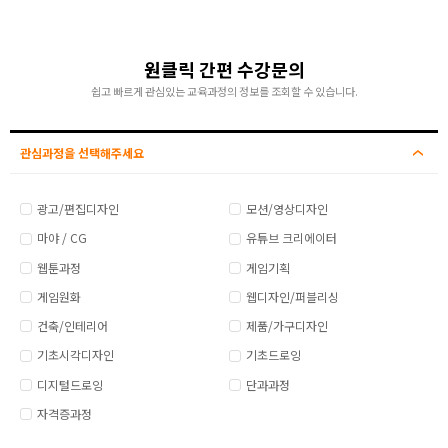
원클릭 간편 수강문의
쉽고 빠르게 관심있는 교육과정의 정보를 조회할 수 있습니다.
관심과정을 선택해주세요
광고/편집디자인
모션/영상디자인
마야 / CG
유튜브 크리에이터
웹툰과정
게임기획
게임원화
웹디자인/퍼블리싱
건축/인테리어
제품/가구디자인
기초시각디자인
기초드로잉
디지털드로잉
단과과정
자격증과정