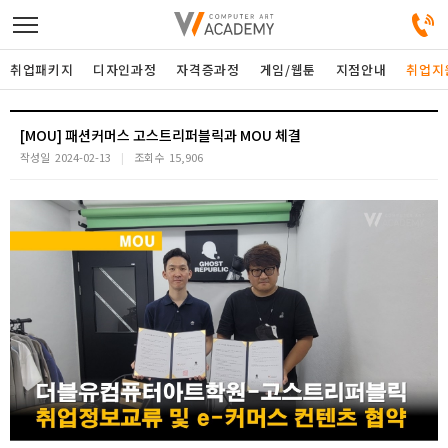
취업패키지
디자인과정
자격증과정
게임/웹툰
지점안내
취업지
디자인정규과정
[MOU] 패션커머스 고스트리퍼블릭과 MOU 체결
작성일
2024-02-13
조회수
15,906
디자인단과과정
게임과정
자격증과정
커뮤니티
취업패키지