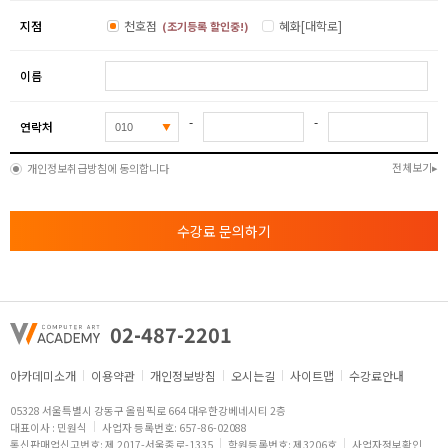
지점
천호점
혜화[대학로]
(조기등록 할인중!)
이름
-
-
연락처
전체보기
개인정보취급방침에 동의합니다
수강료 문의하기
02-487-2201
아카데미소개
이용약관
개인정보방침
오시는길
사이트맵
수강료안내
05328 서울특별시 강동구 올림픽로 664 대우한강베네시티 2층
대표이사 : 민원식
사업자 등록번호: 657-86-02088
통신판매업신고번호: 제 2017-서울종로-1335
학원등록번호: 제3206호
사업자정보확인