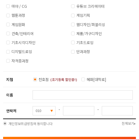
마야 / CG
유튜브 크리에이터
웹툰과정
게임기획
게임원화
웹디자인/퍼블리싱
건축/인테리어
제품/가구디자인
기초시각디자인
기초드로잉
디지털드로잉
단과과정
자격증과정
지점
천호점
혜화[대학로]
(조기등록 할인중!)
이름
-
-
연락처
전체보기
개인정보취급방침에 동의합니다