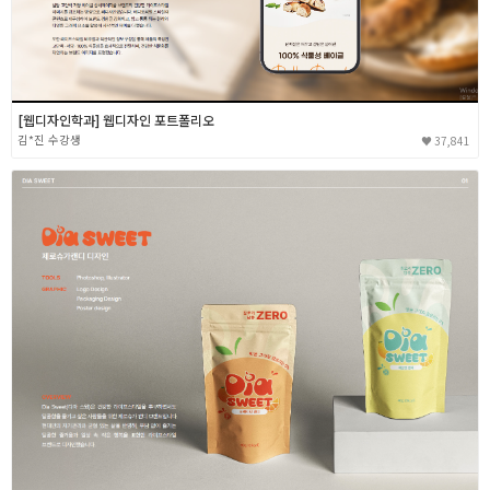
취업지원센터
고객상담센터
[웹디자인학과] 웹디자인 포트폴리오
김*진
37,841
아카데미소개